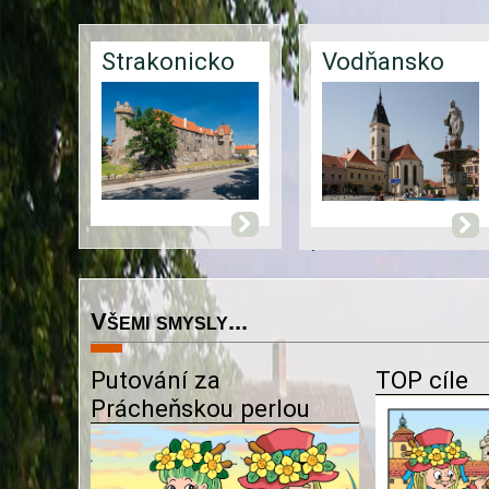
Strakonicko
Vodňansko
.
Všemi smysly...
Putování za
TOP cíle
Prácheňskou perlou