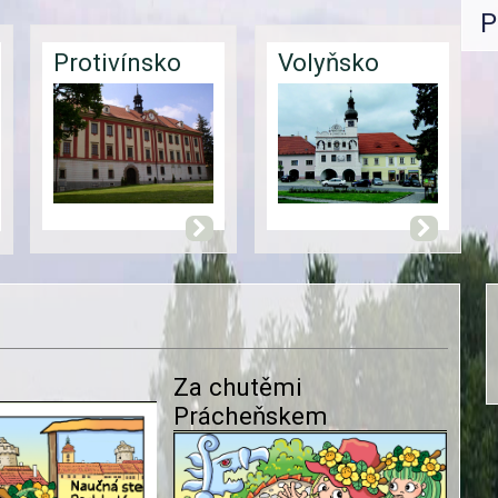
P
Protivínsko
Volyňsko
Za chutěmi
Prácheňskem