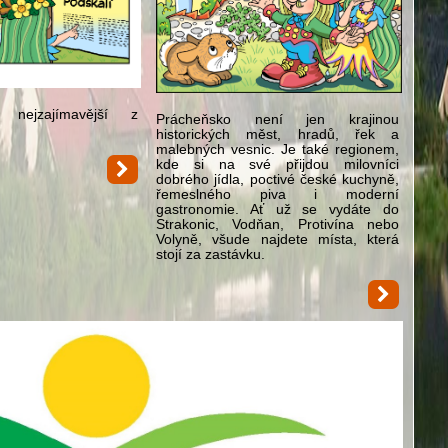
nejzajímavější z
Prácheňsko není jen krajinou
historických měst, hradů, řek a
malebných vesnic. Je také regionem,
kde si na své přijdou milovníci
dobrého jídla, poctivé české kuchyně,
řemeslného piva i moderní
gastronomie. Ať už se vydáte do
Strakonic, Vodňan, Protivína nebo
Volyně, všude najdete místa, která
stojí za zastávku.