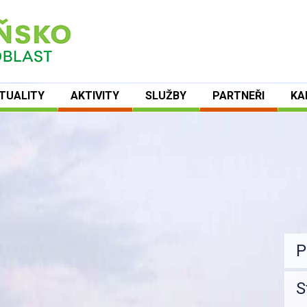
TUALITY
AKTIVITY
SLUŽBY
PARTNEŘI
KA
P
B
Ž
S