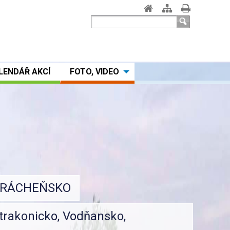
LENDÁŘ AKCÍ
FOTO, VIDEO
RÁCHEŇSKO
OHATÁ HISTORIE
IVÝ REGION
trakonicko, Vodňansko,