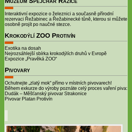
Muzeum Špejchar Ražice
Interaktivní expozice o železnici a současně přírodní
rezervaci Řežabinec a Řežabinecké tůně, kterou si můžete
osobně projít po naučné stezce.
Krokodýlí ZOO Protivín
Exotika na dosah
Nejrozsáhlejší sbírka krokodýlích druhů v Evropě
Expozice „Pravěká ZOO“
Pivovary
Ochutnejte „zlatý mok“ přímo v místních pivovarech!
Během exkurze do výroby poznáte celý proces vaření piva:
Dudák – Měšťanský pivovar Strakonice
Pivovar Platan Protivín