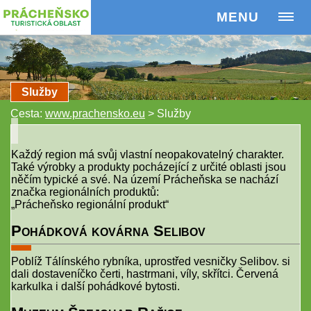
MENU
Služby
Cesta:
www.prachensko.eu
>
Služby
Každý region má svůj vlastní neopakovatelný charakter.
Také výrobky a produkty pocházející z určité oblasti jsou
něčím typické a své. Na území Prácheňska se nachází
značka regionálních produktů:
„Prácheňsko regionální produkt“
Pohádková kovárna Selibov
Poblíž Tálínského rybníka, uprostřed vesničky Selibov. si
dali dostaveníčko čerti, hastrmani, víly, skřítci. Červená
karkulka i další pohádkové bytosti.