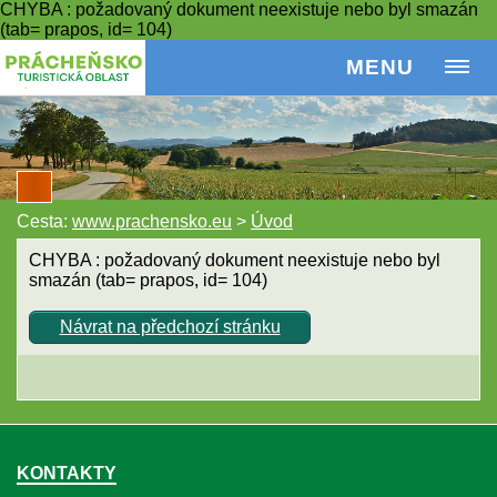
CHYBA : požadovaný dokument neexistuje nebo byl smazán
(tab= prapos, id= 104)
MENU
Cesta:
www.prachensko.eu
>
Úvod
CHYBA : požadovaný dokument neexistuje nebo byl
smazán (tab= prapos, id= 104)
Návrat na předchozí stránku
KONTAKTY