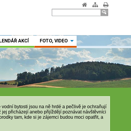
LENDÁŘ AKCÍ
FOTO, VIDEO
odní bytosti jsou na ně hrdé a pečlivě je ochraňují
yž jej přicházejí anebo přijíždějí poznávat návštěvníci
rodky tam, kde si je zájemci budou moci opatřit, a