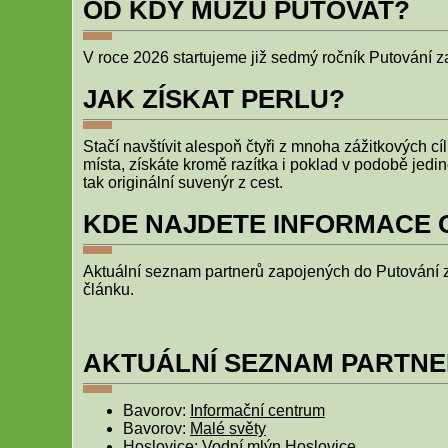
OD KDY MŮŽU PUTOVAT?
V roce 2026 startujeme již sedmý ročník Putování 
JAK ZÍSKAT PERLU?
Stačí navštívit alespoň čtyři z mnoha zážitkových cí
místa, získáte kromě razítka i poklad v podobě jedi
tak originální suvenýr z cest.
KDE NAJDETE INFORMACE 
Aktuální seznam partnerů zapojených do Putování z
článku.
AKTUÁLNÍ SEZNAM PARTNE
Bavorov:
Informační centrum
Bavorov:
Malé světy
Hoslovice:
Vodní mlýn Hoslovice