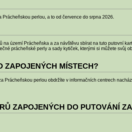
za Prácheňskou perlou, a to od července do srpna 2026.
lů na území Prácheňska a za návštěvu sbírat na tuto putovní kart
nečné prácheňské perly a sady kytiček, kterými si můžete svůj ob
O ZAPOJENÝCH MÍSTECH?
a Prácheňskou perlou obdržíte v informačních centrech nacháze
RŮ ZAPOJENÝCH DO PUTOVÁNÍ Z