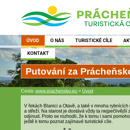
ÚVOD
O NÁS
TURISTICKÉ CÍLE
AK
KONTAKT
Putování za Prácheňsk
Cesta:
www.prachensko.eu
>
Úvod
V řekách Blanici a Otavě, a také v mnoha rybnících
a střeží. Na starost je dostává vždy ta nejpečlivější 
odjinud. Proto se rozhodli, že k tomu i sami pomoho
ještě k tomu poznat zajímavé turistické cíle.