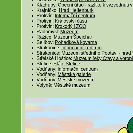
Kladruby:
Obecní úřad
- razítko k vyzvednutí
v
Krajníčko:
Hrad Helfenburk
Protivín:
Informační centrum
Protivín:
Království času
Protivín:
Krokodýlí ZOO
Radomyšl:
Muzeum
Ražice:
Muzeum Špejchar
Selibov:
Pohádková kovárna
Strakonice:
Informační centrum
Strakonice:
Muzeum středního Pootaví
- hrad 
Střelské Hoštice:
Muzeum řeky Otavy a vorop
Štětice:
Stáje Štětice
Vodňany:
Informační centrum
Vodňany:
Městská galerie
Vodňany:
Městské muzeum
Volyně:
Městské muzeum