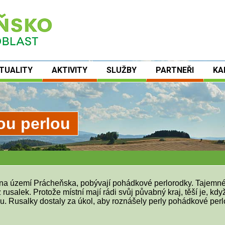
TUALITY
AKTIVITY
SLUŽBY
PARTNEŘI
KA
ou perlou
 na území Prácheňska, pobývají pohádkové perlorodky. Tajemné v
z rusalek. Protože místní mají rádi svůj půvabný kraj, těší je, kd
u. Rusalky dostaly za úkol, aby roznášely perly pohádkové perlo